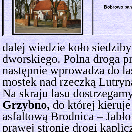
Bobrowo pamiąt
dalej wiedzie koło siedzib
dworskiego. Polna droga pr
następnie wprowadza do la
mostek nad rzeczką Lutryną
Na skraju lasu dostrzegam
Grzybno,
do której kieruje
asfaltową Brodnica – Jabł
prawej stronie drogi kapli