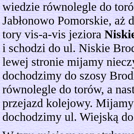
wiedzie równolegle do toró
Jabłonowo Pomorskie, aż d
tory vis-a-vis jeziora
Niski
i schodzi do ul. Niskie Bro
lewej stronie mijamy niec
dochodzimy do szosy Brodn
równolegle do torów, a nas
przejazd kolejowy. Mijamy 
dochodzimy ul. Wiejską do