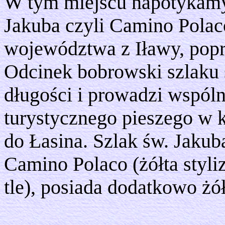
W tym miejscu napotykamy 
Jakuba czyli Camino Polac
województwa z Iławy, popr
Odcinek bobrowski szlaku 
długości i prowadzi wspól
turystycznego pieszego w 
do Łasina. Szlak św. Jaku
Camino Polaco (żółta styl
tle), posiada dodatkowo żó