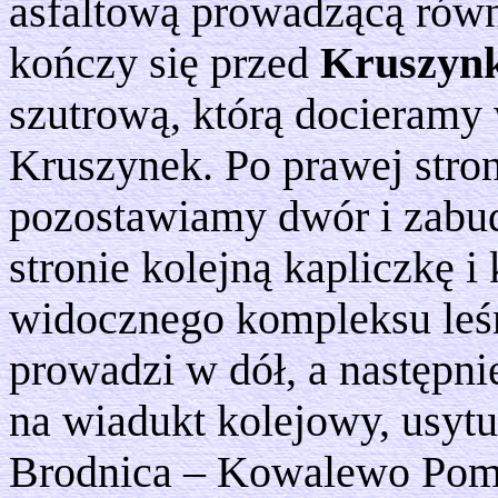
asfaltową prowadzącą równo
kończy się przed
Kruszyn
szutrową, którą docieramy
Kruszynek. Po prawej stron
pozostawiamy dwór i zabu
stronie kolejną kapliczkę i
widocznego kompleksu leśn
prowadzi w dół, a następni
na wiadukt kolejowy, usyt
Brodnica – Kowalewo Pomo