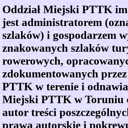
Oddzia
ł Miejski PTTK i
jest administratorem
(ozn
szlaków)
i gospodarzem wy
znakowanych szlaków tury
rowerowych, opracowanyc
zdokumentowanych przez 
PTTK w terenie i odnawia
Miejski PTTK w Toruniu 
autor treści poszczególny
prawa autorskie i pokrew